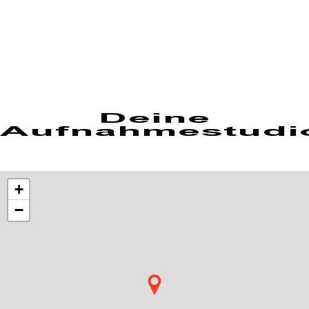
Deine
Aufnahmestudi
+
−